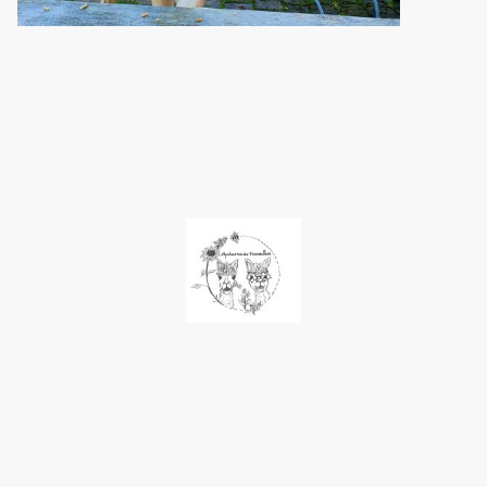
©Alpakas von der Blumenwiese. Inh. K. Eisfeld